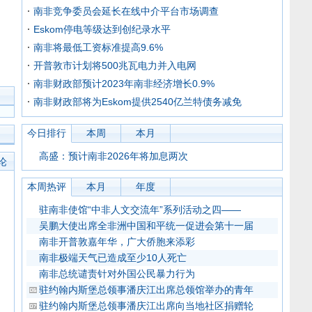
南非竞争委员会延长在线中介平台市场调查
Eskom停电等级达到创纪录水平
南非将最低工资标准提高9.6%
开普敦市计划将500兆瓦电力并入电网
南非财政部预计2023年南非经济增长0.9%
南非财政部将为Eskom提供2540亿兰特债务减免
今日排行
本周
本月
高盛：预计南非2026年将加息两次
论
本周热评
本月
年度
驻南非使馆“中非人文交流年”系列活动之四——
吴鹏大使出席全非洲中国和平统一促进会第十一届
南非开普敦嘉年华，广大侨胞来添彩
南非极端天气已造成至少10人死亡
南非总统谴责针对外国公民暴力行为
驻约翰内斯堡总领事潘庆江出席总领馆举办的青年
驻约翰内斯堡总领事潘庆江出席向当地社区捐赠轮