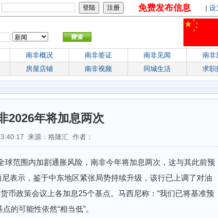
免费发布信息
：
|
设
南非概况
南非签证
南非见闻
南非
房屋店铺
南非视频
同城生活
求职
2026年将加息两次
 13:40:17 来源：格隆汇 作者：
在全球范围内加剧通胀风险，南非今年将加息两次，这与其此前预
西尼表示，鉴于中东地区紧张局势持续升级，该行已上调了对油
货币政策会议上各加息25个基点。马西尼称：“我们已将基准预
点的可能性依然“相当低”。