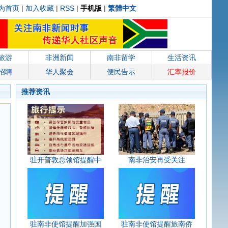
为首页
|
加入收藏
|
RSS
|
手机版
|
繁體中文
旅游
非洲新闻
南非留学
生活资讯
招聘
华人聚会
便民告示
汇率报价
推荐资讯
驻开普敦总领馆提醒中
南非治安再受关注
驻南非使馆提醒加强国
驻南非使馆提醒旅南侨