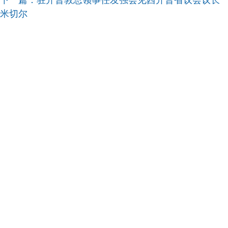
下一篇：
驻开普敦总领事任发强会见西开普省议会议长
米切尔