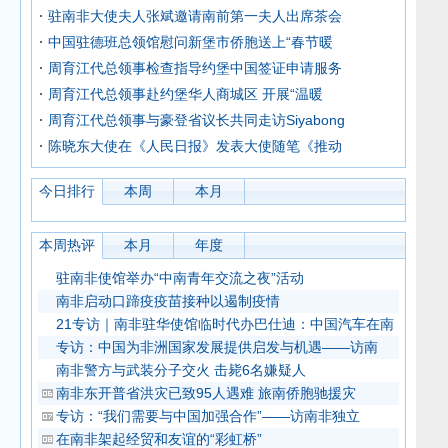
驻南非大使夫人张斌邀请南前第一夫人出席茶会
中国驻德班总领馆慰问新堡市侨胞送上“春节暖
周育江代总领事检查指导约堡中国签证申请服务
周育江代总领事赴约堡华人商城区 开展“温暖
周育江代总领事与豪登省议长共同走访Siyabong
陈晓东大使在《人民日报》发表大使随笔《推动
今日排行
本周
本月
本周热评
本月
年度
驻南非使馆举办“中南青年交流之夜”活动
南非启动口蹄疫疫苗接种以遏制疫情
21专访｜南非驻华使馆临时代办巴仕迪：中国汽车在南
专访：中国为非洲国家发展提供启发与机遇——访南
南非警方与武装分子交火 击毙6名嫌疑人
南非东开普省洪灾已致95人遇难 旅南侨胞驰援灾
专访：“我们需要与中国加强合作”——访南非独立
在南非架起经贸和友谊的“彩虹桥”