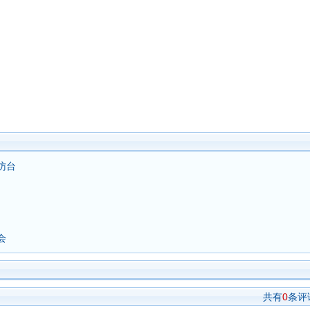
访台
会
共有
0
条评