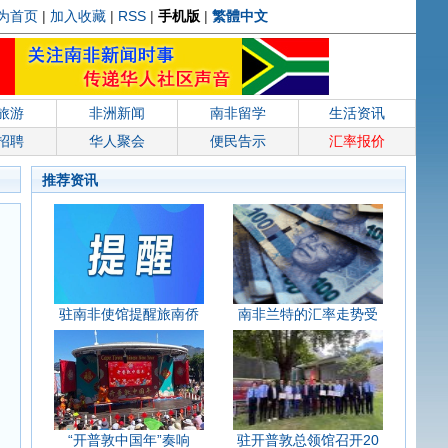
为首页
|
加入收藏
|
RSS
|
手机版
|
繁體中文
旅游
非洲新闻
南非留学
生活资讯
招聘
华人聚会
便民告示
汇率报价
推荐资讯
驻南非使馆提醒旅南侨
南非兰特的汇率走势受
“开普敦中国年”奏响
驻开普敦总领馆召开20