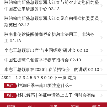
驻约翰内斯堡总领事潘庆江春节前夕走访慰问约堡
中国签证申请服务中心 02-13
驻约翰内斯堡总领事潘庆江会见自由州省执委委员
斯芙巴 02-13
驻南非使馆提醒侨商侨企切勿非法用工、非法务
工 02-13
李志工总领事出席“与中国经商”研讨会 02-10
中国驻德班总领馆举行春节招待会 02-10
李志工总领事在2026年春节招待会上的讲话 02-10
4392
1
2
3
4
5
6
7
8
9
10
下一页
尾页
旅游旺季来南非要注意什么~
热门
移民解惑 | 签证申请递上去了 何时会有结
热门
果？