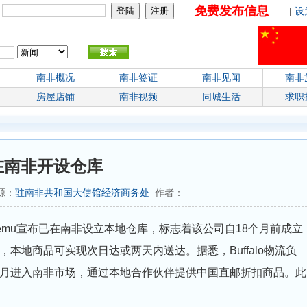
免费发布信息
：
|
设
南非概况
南非签证
南非见闻
南非
房屋店铺
南非视频
同城生活
求职
 在南非开设仓库
来源：
驻南非共和国大使馆经济商务处
作者：
emu宣布已在南非设立本地仓库，标志着该公司自18个月前成立
本地商品可实现次日达或两天内送达。据悉，Buffalo物流负
24年1月进入南非市场，通过本地合作伙伴提供中国直邮折扣商品。此