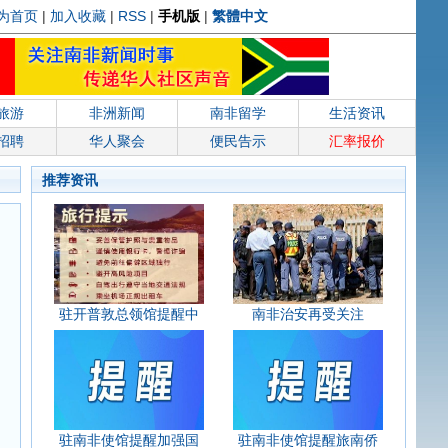
为首页
|
加入收藏
|
RSS
|
手机版
|
繁體中文
旅游
非洲新闻
南非留学
生活资讯
招聘
华人聚会
便民告示
汇率报价
推荐资讯
驻开普敦总领馆提醒中
南非治安再受关注
驻南非使馆提醒加强国
驻南非使馆提醒旅南侨