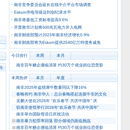
南非竞争委员会延长在线中介平台市场调查
Eskom停电等级达到创纪录水平
南非将最低工资标准提高9.6%
开普敦市计划将500兆瓦电力并入电网
南非财政部预计2023年南非经济增长0.9%
南非财政部将为Eskom提供2540亿兰特债务减免
今日排行
本周
本月
南非百年糖企濒临清算 约30万个就业岗位恐受影
论
本周热评
本月
年度
南非2025年盗猎犀牛数量同比下降16%
春晚有约 南非华人：总台春晚搭起连接中非的文化
吴鹏大使在2026年 “欢乐春节·共庆中国年” 庆
驻南非使馆举行2026年“欢乐春节·共庆中国年”
南非举办国际母语日庆祝活动
南非暴力犯罪率回落 部分领域仍面临挑战
南非百年糖企濒临清算 约30万个就业岗位恐受影