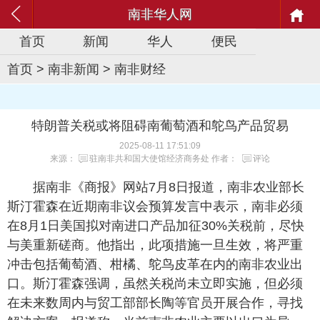
南非华人网
首页
新闻
华人
便民
首页
>
南非新闻
>
南非财经
特朗普关税或将阻碍南葡萄酒和鸵鸟产品贸易
2025-08-11 17:51:09
来源：
驻南非共和国大使馆经济商务处
作者：
评论
据南非《商报》网站7月8日报道，南非农业部长
斯汀霍森在近期南非议会预算发言中表示，南非必须
在8月1日美国拟对南进口产品加征30%关税前，尽快
与美重新磋商。他指出，此项措施一旦生效，将严重
冲击包括葡萄酒、柑橘、鸵鸟皮革在内的南非农业出
口。斯汀霍森强调，虽然关税尚未立即实施，但必须
在未来数周内与贸工部部长陶等官员开展合作，寻找