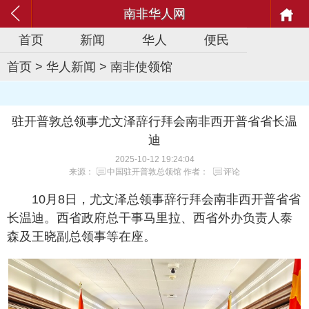
南非华人网
首页
新闻
华人
便民
首页
>
华人新闻
>
南非使领馆
驻开普敦总领事尤文泽辞行拜会南非西开普省省长温
迪
2025-10-12 19:24:04
来源：
中国驻开普敦总领馆
作者：
评论
10月8日，尤文泽总领事辞行拜会南非西开普省省
长温迪。西省政府总干事马里拉、西省外办负责人泰
森及王晓副总领事等在座。