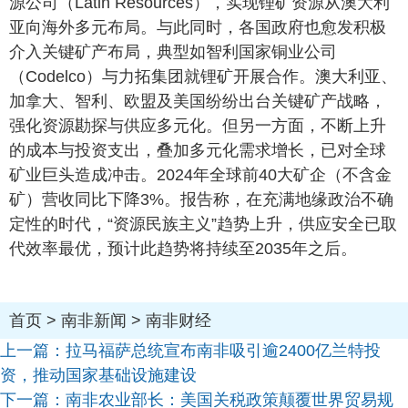
源公司（Latin Resources），实现锂矿资源从澳大利
亚向海外多元布局。与此同时，各国政府也愈发积极
介入关键矿产布局，典型如智利国家铜业公司
（Codelco）与力拓集团就锂矿开展合作。澳大利亚、
加拿大、智利、欧盟及美国纷纷出台关键矿产战略，
强化资源勘探与供应多元化。但另一方面，不断上升
的成本与投资支出，叠加多元化需求增长，已对全球
矿业巨头造成冲击。2024年全球前40大矿企（不含金
矿）营收同比下降3%。报告称，在充满地缘政治不确
定性的时代，“资源民族主义”趋势上升，供应安全已取
代效率最优，预计此趋势将持续至2035年之后。
首页
>
南非新闻
>
南非财经
上一篇：
拉马福萨总统宣布南非吸引逾2400亿兰特投
资，推动国家基础设施建设
下一篇：
南非农业部长：美国关税政策颠覆世界贸易规