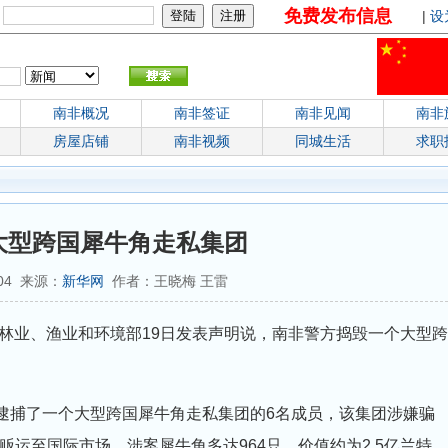
免费发布信息
：
|
设
南非概况
南非签证
南非见闻
南非
房屋店铺
南非视频
同城生活
求职
大型跨国犀牛角走私集团
9:04 来源：
新华网
作者：王晓梅 王雷
非林业、渔业和环境部19日发表声明说，南非警方捣毁一个大型跨
亚逮捕了一个大型跨国犀牛角走私集团的6名成员，该集团涉嫌骗
运至国际市场。涉案犀牛角多达964只，价值约为2.5亿兰特