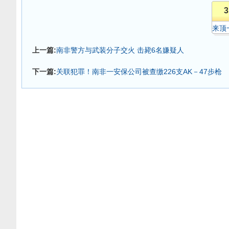
3
来顶
上一篇:
南非警方与武装分子交火 击毙6名嫌疑人
下一篇:
关联犯罪！南非一安保公司被查缴226支AK－47步枪