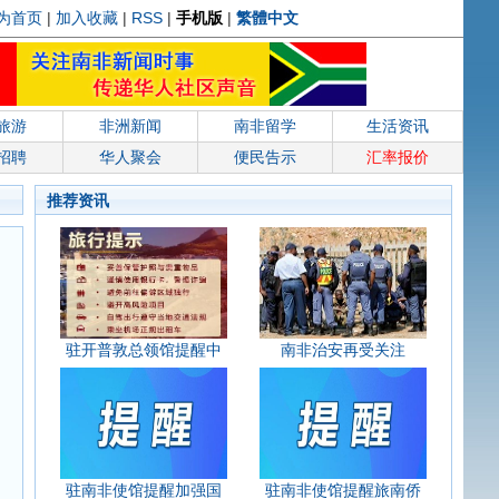
为首页
|
加入收藏
|
RSS
|
手机版
|
繁體中文
旅游
非洲新闻
南非留学
生活资讯
招聘
华人聚会
便民告示
汇率报价
推荐资讯
驻开普敦总领馆提醒中
南非治安再受关注
驻南非使馆提醒加强国
驻南非使馆提醒旅南侨