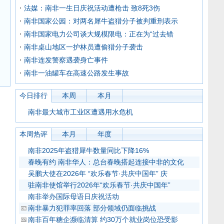
法媒：南非一生日庆祝活动遭枪击 致8死3伤
南非国家公园：对两名犀牛盗猎分子被判重刑表示
南非国家电力公司谈大规模限电：正在为“过去错
南非桌山地区一护林员遭偷猎分子袭击
南非连发警察遇袭身亡事件
南非一油罐车在高速公路发生事故
今日排行
本周
本月
南非最大城市工业区遭遇用水危机
本周热评
本月
年度
南非2025年盗猎犀牛数量同比下降16%
春晚有约 南非华人：总台春晚搭起连接中非的文化
吴鹏大使在2026年 “欢乐春节·共庆中国年” 庆
驻南非使馆举行2026年“欢乐春节·共庆中国年”
南非举办国际母语日庆祝活动
南非暴力犯罪率回落 部分领域仍面临挑战
南非百年糖企濒临清算 约30万个就业岗位恐受影