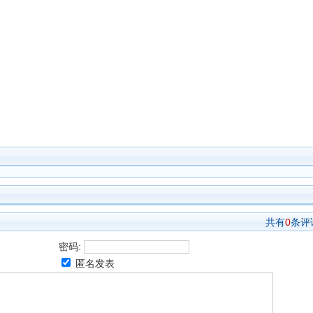
共有
0
条评
密码:
匿名发表