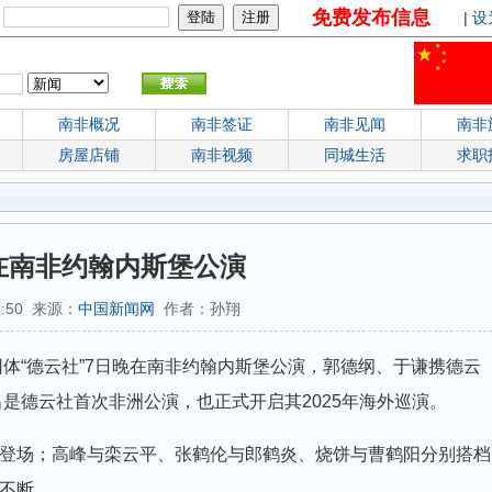
免费发布信息
：
|
设
南非概况
南非签证
南非见闻
南非
房屋店铺
南非视频
同城生活
求职
在南非约翰内斯堡公演
13:50 来源：
中国新闻网
作者：孙翔
声团体“德云社”7日晚在南非约翰内斯堡公演，郭德纲、于谦携德云
出是德云社首次非洲公演，也正式开启其2025年海外巡演。
登场；高峰与栾云平、张鹤伦与郎鹤炎、烧饼与曹鹤阳分别搭档
不断。