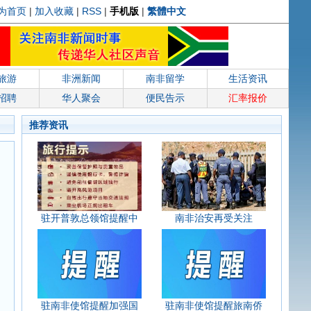
为首页
|
加入收藏
|
RSS
|
手机版
|
繁體中文
旅游
非洲新闻
南非留学
生活资讯
招聘
华人聚会
便民告示
汇率报价
推荐资讯
驻开普敦总领馆提醒中
南非治安再受关注
驻南非使馆提醒加强国
驻南非使馆提醒旅南侨