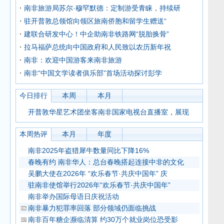
南非旅游局苏尔·穆罕默德：定制游受青睐，持续研
驻开普敦总领馆向领区旅南侨胞和留学生赠送“
建联合研发中心！中企助南非铁路网“脱胎换骨”
拉马福萨总统向中国政府和人民致以农历新年祝
南非：欢迎中国游客来南非旅游
南非“中国文学读者俱乐部”首场活动探讨彭学
今日排行
本周
本月
开普敦华星艺术团坐客南非国家电视台直播室，展现
本周热评
本月
年度
南非2025年盗猎犀牛数量同比下降16%
春晚有约 南非华人：总台春晚搭起连接中非的文化
吴鹏大使在2026年 “欢乐春节·共庆中国年” 庆
驻南非使馆举行2026年“欢乐春节·共庆中国年”
南非举办国际母语日庆祝活动
南非暴力犯罪率回落 部分领域仍面临挑战
南非百年糖企濒临清算 约30万个就业岗位恐受影