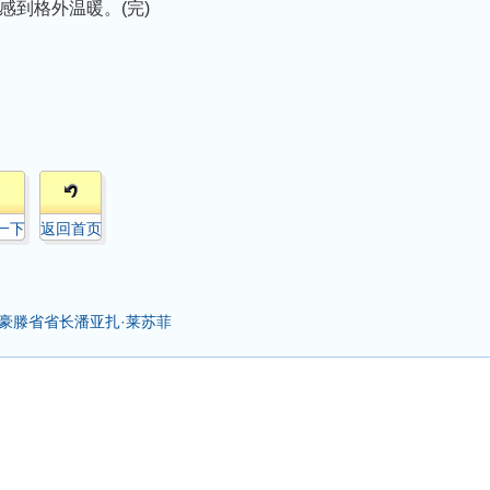
到格外温暖。(完)
一下
返回首页
豪滕省省长潘亚扎·莱苏菲